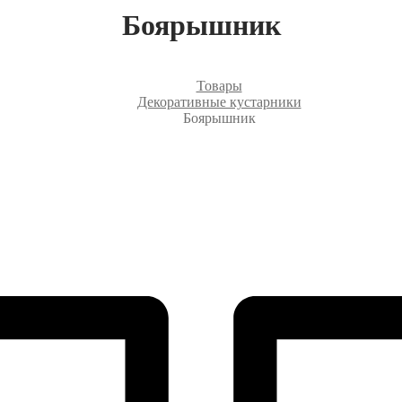
Боярышник
Товары
Декоративные кустарники
Боярышник