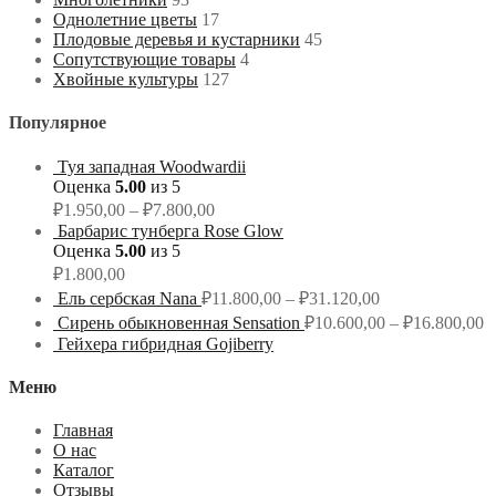
Однолетние цветы
17
Плодовые деревья и кустарники
45
Сопутствующие товары
4
Хвойные культуры
127
Популярное
Туя западная Woodwardii
Оценка
5.00
из 5
₽
1.950,00
–
₽
7.800,00
Барбарис тунберга Rose Glow
Оценка
5.00
из 5
₽
1.800,00
Ель сербская Nana
₽
11.800,00
–
₽
31.120,00
Сирень обыкновенная Sensation
₽
10.600,00
–
₽
16.800,00
Гейхера гибридная Gojiberry
Меню
Главная
О нас
Каталог
Отзывы