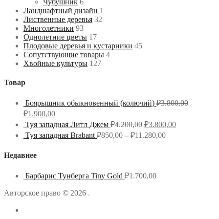
Чубушник
6
Ландшафтный дизайн
1
Лиственные деревья
32
Многолетники
93
Однолетние цветы
17
Плодовые деревья и кустарники
45
Сопутствующие товары
4
Хвойные культуры
127
Товар
Боярышник обыкновенный (колючий)
₽
3.800,00
₽
1.900,00
Туя западная Литл Джем
₽
4.200,00
₽
3.800,00
Туя западная Brabant
₽
850,00
–
₽
11.280,00
Недавнее
Барбарис Тунберга Tiny Gold
₽
1.700,00
Авторское право © 2026 .