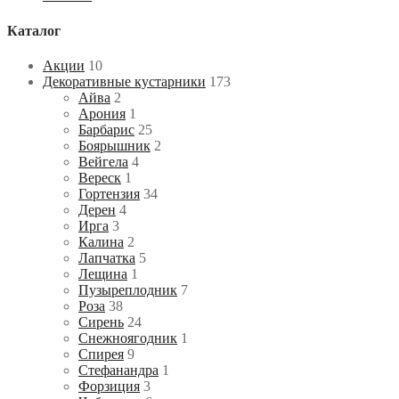
Каталог
Акции
10
Декоративные кустарники
173
Айва
2
Арония
1
Барбарис
25
Боярышник
2
Вейгела
4
Вереск
1
Гортензия
34
Дерен
4
Ирга
3
Калина
2
Лапчатка
5
Лещина
1
Пузыреплодник
7
Роза
38
Сирень
24
Снежноягодник
1
Спирея
9
Стефанандра
1
Форзиция
3