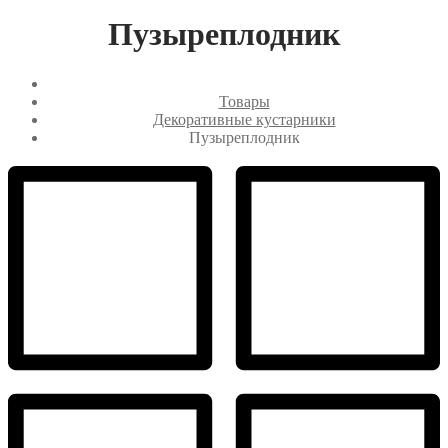
Пузыреплодник
Товары
Декоративные кустарники
Пузыреплодник