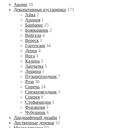
Акции
10
Декоративные кустарники
173
Айва
2
Арония
1
Барбарис
25
Боярышник
2
Вейгела
4
Вереск
1
Гортензия
34
Дерен
4
Ирга
3
Калина
2
Лапчатка
5
Лещина
1
Пузыреплодник
7
Роза
38
Сирень
24
Снежноягодник
1
Спирея
9
Стефанандра
1
Форзиция
3
Чубушник
6
Ландшафтный дизайн
1
Лиственные деревья
32
Многолетники
93