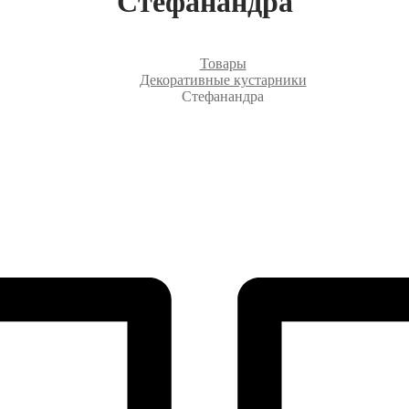
Стефанандра
Товары
Декоративные кустарники
Стефанандра