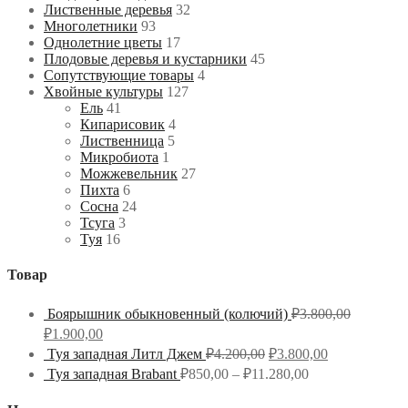
Лиственные деревья
32
Многолетники
93
Однолетние цветы
17
Плодовые деревья и кустарники
45
Сопутствующие товары
4
Хвойные культуры
127
Ель
41
Кипарисовик
4
Лиственница
5
Микробиота
1
Можжевельник
27
Пихта
6
Сосна
24
Тсуга
3
Туя
16
Товар
Боярышник обыкновенный (колючий)
₽
3.800,00
₽
1.900,00
Туя западная Литл Джем
₽
4.200,00
₽
3.800,00
Туя западная Brabant
₽
850,00
–
₽
11.280,00