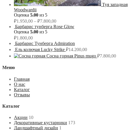
Туя западная
Woodwardii
Оценка
5.00
из 5
₽
1.950,00
–
₽
7.800,00
Барбарис тунберга Rose Glow
Оценка
5.00
из 5
₽
1.800,00
Барбарис Тунберга Admiration
Ель колючая Lucky Strike
₽
14.200,00
Сосна горная Pinus mugo
₽
7.800,00
Меню
Главная
О нас
Каталог
Отзывы
Каталог
Акции
10
Декоративные кустарники
173
Ландшафтный дизайн
1