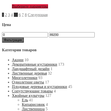
Выберите параметры
Навигация
1
2
3
4
…
6
7
8
Следующая
по
Цена
записям
Минимальная
Максимальная
цена
цена
Фильтрация
Категории товаров
Акции
10
Декоративные кустарники
173
Ландшафтный дизайн
1
Лиственные деревья
32
Многолетники
93
Однолетние цветы
17
Плодовые деревья и кустарники
45
Сопутствующие товары
4
Хвойные культуры
127
Ель
41
Кипарисовик
4
Лиственница
5