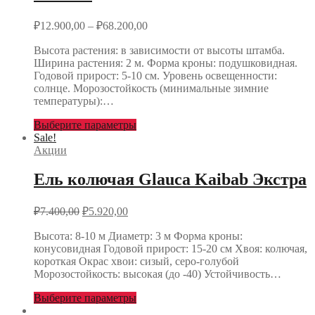
₽
12.900,00
–
₽
68.200,00
Высота растения: в зависимости от высоты штамба.
Ширина растения: 2 м. Форма кроны: подушковидная.
Годовой прирост: 5-10 см. Уровень освещенности:
солнце. Морозостойкость (минимальные зимние
температуры):…
Выберите параметры
Sale!
Акции
Ель колючая Glauca Kaibab Экстра
₽
7.400,00
₽
5.920,00
Высота: 8-10 м Диаметр: 3 м Форма кроны:
конусовидная Годовой прирост: 15-20 см Хвоя: колючая,
короткая Окрас хвои: сизый, серо-голубой
Морозостойкость: высокая (до -40) Устойчивость…
Выберите параметры