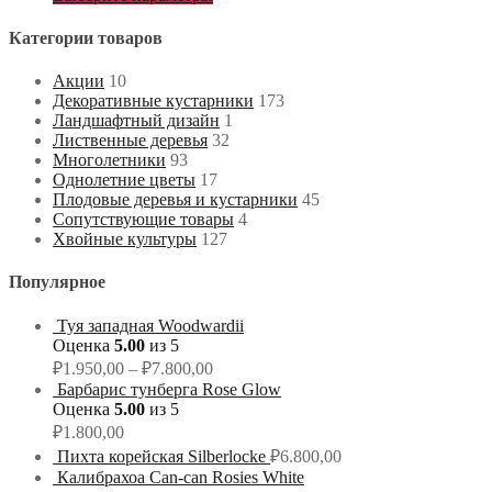
Категории товаров
Акции
10
Декоративные кустарники
173
Ландшафтный дизайн
1
Лиственные деревья
32
Многолетники
93
Однолетние цветы
17
Плодовые деревья и кустарники
45
Сопутствующие товары
4
Хвойные культуры
127
Популярное
Туя западная Woodwardii
Оценка
5.00
из 5
₽
1.950,00
–
₽
7.800,00
Барбарис тунберга Rose Glow
Оценка
5.00
из 5
₽
1.800,00
Пихта корейская Silberlocke
₽
6.800,00
Калибрахоа Can-can Rosies White