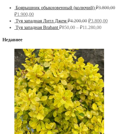
Боярышник обыкновенный (колючий)
₽
3.800,00
₽
1.900,00
Туя западная Литл Джем
₽
4.200,00
₽
3.800,00
Туя западная Brabant
₽
850,00
–
₽
11.280,00
Недавнее