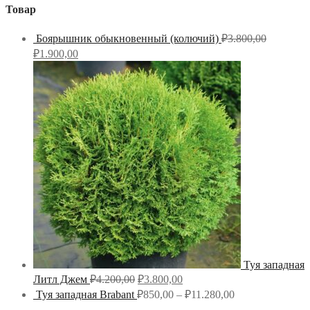
Товар
Боярышник обыкновенный (колючий)
₽
3.800,00
₽
1.900,00
Туя западная
Литл Джем
₽
4.200,00
₽
3.800,00
Туя западная Brabant
₽
850,00
–
₽
11.280,00