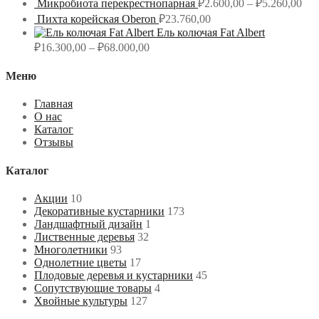
Микробиота перекрестнопарная
₽
2.600,00
–
₽
5.260,00
Пихта корейская Oberon
₽
23.760,00
Ель колючая Fat Albert
₽
16.300,00
–
₽
68.000,00
Меню
Главная
О нас
Каталог
Отзывы
Каталог
Акции
10
Декоративные кустарники
173
Ландшафтный дизайн
1
Лиственные деревья
32
Многолетники
93
Однолетние цветы
17
Плодовые деревья и кустарники
45
Сопутствующие товары
4
Хвойные культуры
127