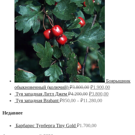
Боярышник
обыкновенный (колючий)
₽
3.800,00
₽
1.900,00
Туя западная Литл Джем
₽
4.200,00
₽
3.800,00
Туя западная Brabant
₽
850,00
–
₽
11.280,00
Недавнее
Барбарис Тунберга Tiny Gold
₽
1.700,00