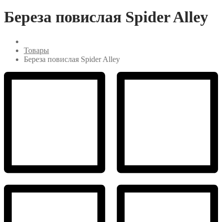
Береза повислая Spider Alley
Товары
Береза повислая Spider Alley