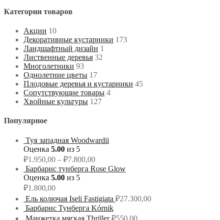
Категории товаров
Акции
10
Декоративные кустарники
173
Ландшафтный дизайн
1
Лиственные деревья
32
Многолетники
93
Однолетние цветы
17
Плодовые деревья и кустарники
45
Сопутствующие товары
4
Хвойные культуры
127
Популярное
Туя западная Woodwardii
Оценка
5.00
из 5
₽
1.950,00
–
₽
7.800,00
Барбарис тунберга Rose Glow
Оценка
5.00
из 5
₽
1.800,00
Ель колючая Iseli Fastigiata
₽
27.300,00
Барбарис Тунберга Kórnik
Манжетка мягкая Thriller
₽
550,00