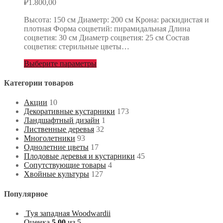
₽
1.800,00
Высота: 150 см Диаметр: 200 см Крона: раскидистая и
плотная Форма соцветий: пирамидальная Длина
соцветия: 30 см Диаметр соцветия: 25 см Состав
соцветия: стерильные цветы…
Выберите параметры
Категории товаров
Акции
10
Декоративные кустарники
173
Ландшафтный дизайн
1
Лиственные деревья
32
Многолетники
93
Однолетние цветы
17
Плодовые деревья и кустарники
45
Сопутствующие товары
4
Хвойные культуры
127
Популярное
Туя западная Woodwardii
Оценка
5.00
из 5