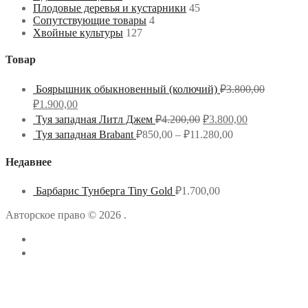
Плодовые деревья и кустарники
45
Сопутствующие товары
4
Хвойные культуры
127
Товар
Боярышник обыкновенный (колючий)
₽
3.800,00
₽
1.900,00
Туя западная Литл Джем
₽
4.200,00
₽
3.800,00
Туя западная Brabant
₽
850,00
–
₽
11.280,00
Недавнее
Барбарис Тунберга Tiny Gold
₽
1.700,00
Авторское право © 2026 .