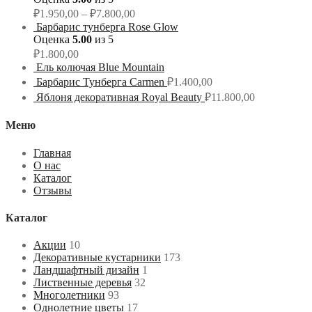
₽
1.950,00
–
₽
7.800,00
Барбарис тунберга Rose Glow
Оценка
5.00
из 5
₽
1.800,00
Ель колючая Blue Mountain
Барбарис Тунберга Carmen
₽
1.400,00
Яблоня декоративная Royal Beauty
₽
11.800,00
Меню
Главная
О нас
Каталог
Отзывы
Каталог
Акции
10
Декоративные кустарники
173
Ландшафтный дизайн
1
Лиственные деревья
32
Многолетники
93
Однолетние цветы
17