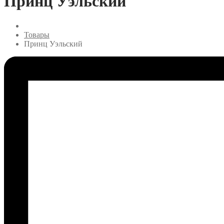
Принц Уэльский
Товары
Принц Уэльский