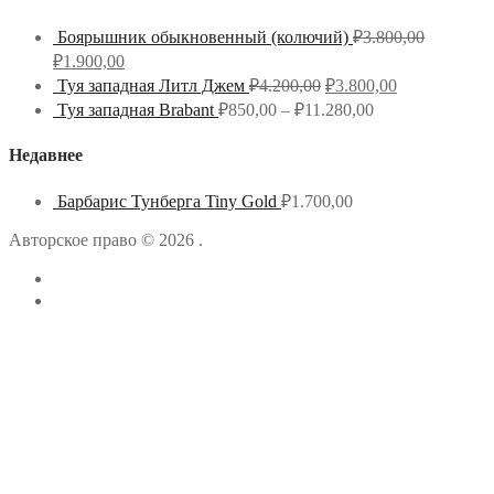
Боярышник обыкновенный (колючий)
₽
3.800,00
₽
1.900,00
Туя западная Литл Джем
₽
4.200,00
₽
3.800,00
Туя западная Brabant
₽
850,00
–
₽
11.280,00
Недавнее
Барбарис Тунберга Tiny Gold
₽
1.700,00
Авторское право © 2026 .