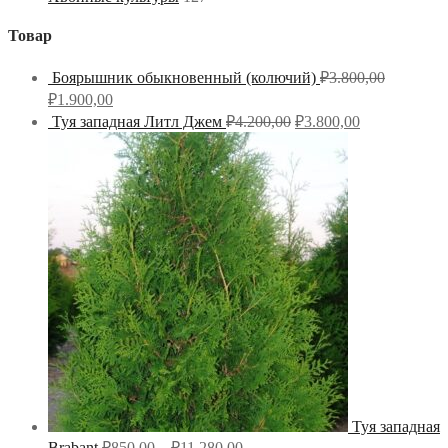
Товар
Боярышник обыкновенный (колючий)
₽
3.800,00
₽
1.900,00
Туя западная Литл Джем
₽
4.200,00
₽
3.800,00
Туя западная
Brabant
₽
850,00
–
₽
11.280,00