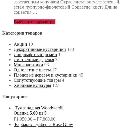
заостренным кончиком Окрас листа: вначале зеленый,
затем пурпурно-фиолетовый Соцветие: кисть Длина
соцветия:…
Выберите параметры
Категории товаров
Акции
10
Декоративные кустарники
173
Ландшафтный дизайн
1
Лиственные деревья
32
Многолетники
93
Однолетние цветы
17
Плодовые деревья и кустарники
45
Сопутствующие товары
4
Хвойные культуры
127
Популярное
Туя западная Woodwardii
Оценка
5.00
из 5
₽
1.950,00
–
₽
7.800,00
Барбарис тунберга Rose Glow