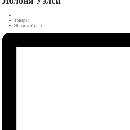
Яблоня Уэлси
Товары
Яблоня Уэлси