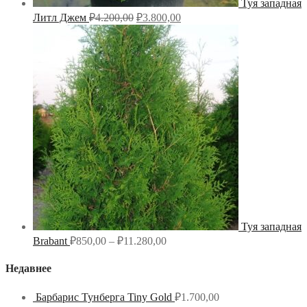
Туя западная
Литл Джем
₽
4.200,00
₽
3.800,00
Туя западная
Brabant
₽
850,00
–
₽
11.280,00
Недавнее
Барбарис Тунберга Tiny Gold
₽
1.700,00