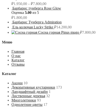
₽
1.950,00
–
₽
7.800,00
Барбарис тунберга Rose Glow
Оценка
5.00
из 5
₽
1.800,00
Барбарис Тунберга Admiration
Ель колючая Lucky Strike
₽
14.200,00
Сосна горная Pinus mugo
₽
7.800,00
Меню
Главная
О нас
Каталог
Отзывы
Каталог
Акции
10
Декоративные кустарники
173
Ландшафтный дизайн
1
Лиственные деревья
32
Многолетники
93
Однолетние цветы
17