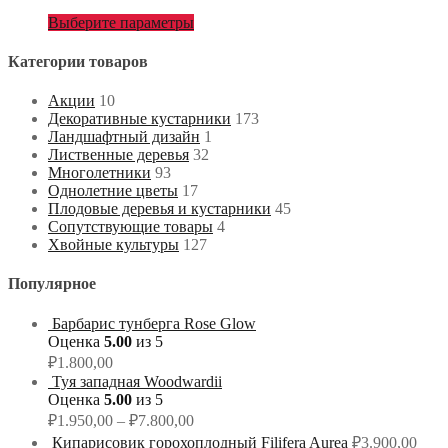
Выберите параметры
Категории товаров
Акции
10
Декоративные кустарники
173
Ландшафтный дизайн
1
Лиственные деревья
32
Многолетники
93
Однолетние цветы
17
Плодовые деревья и кустарники
45
Сопутствующие товары
4
Хвойные культуры
127
Популярное
Барбарис тунберга Rose Glow
Оценка
5.00
из 5
₽
1.800,00
Туя западная Woodwardii
Оценка
5.00
из 5
₽
1.950,00
–
₽
7.800,00
Кипарисовик горохоплодный Filifera Aurea
₽
3.900,00