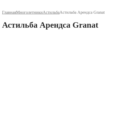
Главная
Многолетники
Астильба
Астильба Арендса Granat
Астильба Арендса Granat