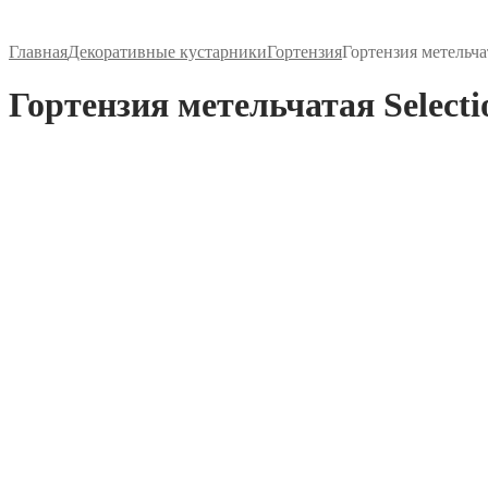
Главная
Декоративные кустарники
Гортензия
Гортензия метельчат
Гортензия метельчатая Selecti