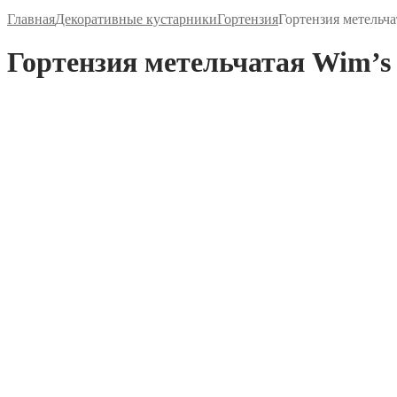
Главная
Декоративные кустарники
Гортензия
Гортензия метельча
Гортензия метельчатая Wim’s