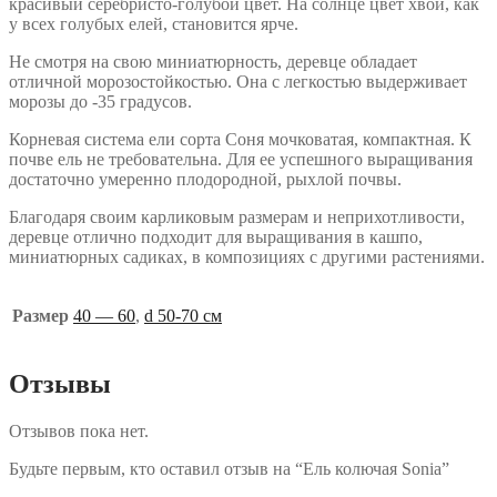
красивый серебристо-голубой цвет. На солнце цвет хвои, как
у всех голубых елей, становится ярче.
Не смотря на свою миниатюрность, деревце обладает
отличной морозостойкостью. Она с легкостью выдерживает
морозы до -35 градусов.
Корневая система ели сорта Соня мочковатая, компактная. К
почве ель не требовательна. Для ее успешного выращивания
достаточно умеренно плодородной, рыхлой почвы.
Благодаря своим карликовым размерам и неприхотливости,
деревце отлично подходит для выращивания в кашпо,
миниатюрных садиках, в композициях с другими растениями.
Размер
40 — 60
,
d 50-70 cм
Отзывы
Отзывов пока нет.
Будьте первым, кто оставил отзыв на “Ель колючая Sonia”