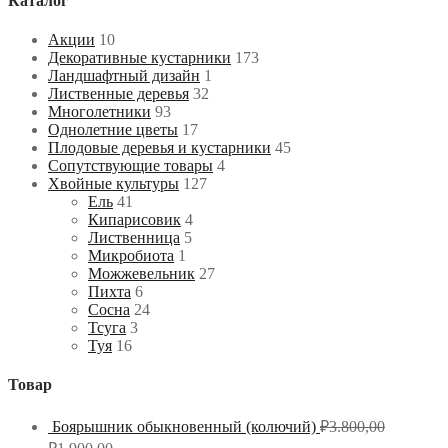
Каталог
Акции
10
Декоративные кустарники
173
Ландшафтный дизайн
1
Лиственные деревья
32
Многолетники
93
Однолетние цветы
17
Плодовые деревья и кустарники
45
Сопутствующие товары
4
Хвойные культуры
127
Ель
41
Кипарисовик
4
Лиственница
5
Микробиота
1
Можжевельник
27
Пихта
6
Сосна
24
Тсуга
3
Туя
16
Товар
Боярышник обыкновенный (колючий)
₽
3.800,00