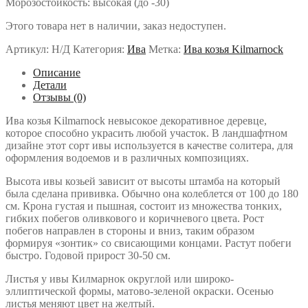
Морозостойкость: высокая (до -30)
Этого товара нет в наличии, заказ недоступен.
Артикул:
Н/Д
Категория:
Ива
Метка:
Ива козья Kilmarnock
Описание
Детали
Отзывы (0)
Ива козья Kilmarnock невысокое декоративное деревце,
которое способно украсить любой участок. В ландшафтном
дизайне этот сорт ивы используется в качестве солитера, для
оформления водоемов и в различных композициях.
Высота ивы козьей зависит от высоты штамба на который
была сделана прививка. Обычно она колеблется от 100 до 180
см. Крона густая и пышная, состоит из множества тонких,
гибких побегов оливкового и коричневого цвета. Рост
побегов направлен в стороны и вниз, таким образом
формируя «зонтик» со свисающими концами. Растут побеги
быстро. Годовой прирост 30-50 см.
Листья у ивы Килмарнок округлой или широко-
эллиптической формы, матово-зеленой окраски. Осенью
листья меняют цвет на желтый.