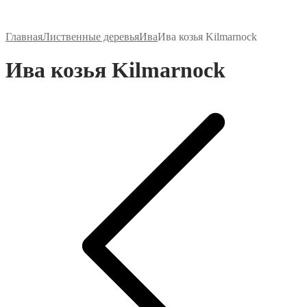
Главная
Лиственные деревья
Ива
Ива козья Kilmarnock
Ива козья Kilmarnock