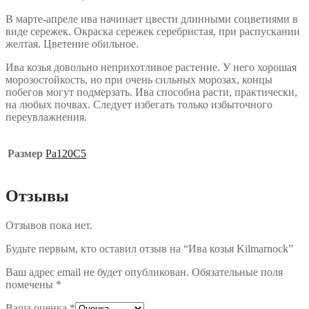
В марте-апреле ива начинает цвести длинными соцветиями в
виде сережек. Окраска сережек серебристая, при распускании
желтая. Цветение обильное.
Ива козья довольно неприхотливое растение. У него хорошая
морозостойкость, но при очень сильных морозах, концы
побегов могут подмерзать. Ива способна расти, практически,
на любых почвах. Следует избегать только избыточного
переувлажнения.
Размер
Ра120С5
Отзывы
Отзывов пока нет.
Будьте первым, кто оставил отзыв на “Ива козья Kilmarnock”
Ваш адрес email не будет опубликован.
Обязательные поля
помечены
*
Ваша оценка
*