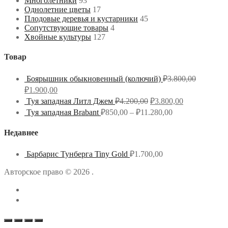
Многолетники
93
Однолетние цветы
17
Плодовые деревья и кустарники
45
Сопутствующие товары
4
Хвойные культуры
127
Товар
Боярышник обыкновенный (колючий)
₽
3.800,00
₽
1.900,00
Туя западная Литл Джем
₽
4.200,00
₽
3.800,00
Туя западная Brabant
₽
850,00
–
₽
11.280,00
Недавнее
Барбарис Тунберга Tiny Gold
₽
1.700,00
Авторское право © 2026 .