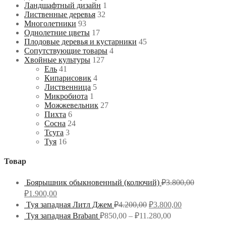
Ландшафтный дизайн
1
Лиственные деревья
32
Многолетники
93
Однолетние цветы
17
Плодовые деревья и кустарники
45
Сопутствующие товары
4
Хвойные культуры
127
Ель
41
Кипарисовик
4
Лиственница
5
Микробиота
1
Можжевельник
27
Пихта
6
Сосна
24
Тсуга
3
Туя
16
Товар
Боярышник обыкновенный (колючий)
₽
3.800,00
₽
1.900,00
Туя западная Литл Джем
₽
4.200,00
₽
3.800,00
Туя западная Brabant
₽
850,00
–
₽
11.280,00