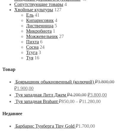
Сопутствующие товары
4
Хвойные культуры
127
Ель
41
Кипарисовик
4
Лиственница
5
Микробиота
1
Можжевельник
27
Пихта
6
Сосна
24
Тсуга
3
Туя
16
Товар
Боярышник обыкновенный (колючий)
₽
3.800,00
₽
1.900,00
Туя западная Литл Джем
₽
4.200,00
₽
3.800,00
Туя западная Brabant
₽
850,00
–
₽
11.280,00
Недавнее
Барбарис Тунберга Tiny Gold
₽
1.700,00