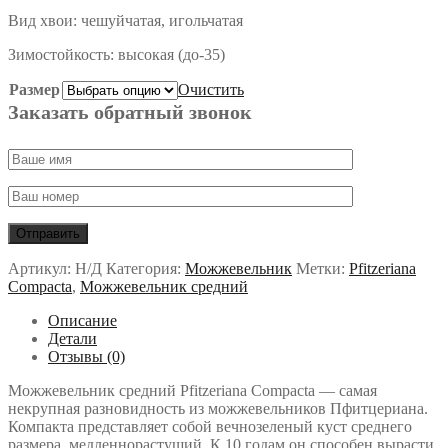
Вид хвои: чешуйчатая, игольчатая
Зимостойкость: высокая (до-35)
Размер
Очистить
Заказать обратный звонок
Артикул:
Н/Д
Категория:
Можжевельник
Метки:
Pfitzeriana
Compacta
,
Можжевельник средний
Описание
Детали
Отзывы (0)
Можжевельник средний Pfitzeriana Compacta — самая
некрупная разновидность из можжевельников Пфитцериана.
Компакта представляет собой вечнозеленый куст среднего
размера, медленнорастущий. К 10 годам он способен вырасти