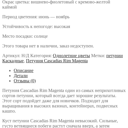
Окрас цветка: вишнево-фиолетовый с кремово-желтой
каймой
Период цветения: июнь — ноябрь
Устойчивость к непогоде: высокая
Место посадки: солнце
Этого товара нет в наличии, заказ недоступен.
Артикул:
Н/Д
Категория:
Однолетние цветы
Метки:
петунии
Каскадные
,
Петуния Cascadias Rim Magenta
Описание
Детали
Отзывы (0)
Петуния Cascadias Rim Magenta один из самых неприхотливых
сортов петунии, который всегда дает хорошие результаты.
Этот сорт подойдет даже для новичков. Подходит для
выращивания в высоких вазонах, контейнерах, подвесных
кашпо.
Куст петунии Cascadias Rim Magenta невысокий. Сильные,
густо ветвящиеся побеги растут сначала вверх, а затем