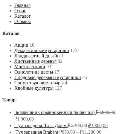
Главная
О нас
Каталог
Отзывы
Каталог
Акции
10
Декоративные кустарники
173
Ландшафтный дизайн
1
Лиственные деревья
32
Многолетники
93
Однолетние цветы
17
Плодовые деревья и кустарники
45
Сопутствующие товары
4
Хвойные культуры
127
Товар
Боярышник обыкновенный (колючий)
₽
3.800,00
₽
1.900,00
Туя западная Литл Джем
₽
4.200,00
₽
3.800,00
Туя западная Brabant
₽
850,00
–
₽
11.280,00