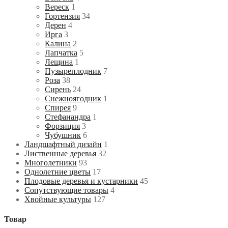
Вереск
1
Гортензия
34
Дерен
4
Ирга
3
Калина
2
Лапчатка
5
Лещина
1
Пузыреплодник
7
Роза
38
Сирень
24
Снежноягодник
1
Спирея
9
Стефанандра
1
Форзиция
3
Чубушник
6
Ландшафтный дизайн
1
Лиственные деревья
32
Многолетники
93
Однолетние цветы
17
Плодовые деревья и кустарники
45
Сопутствующие товары
4
Хвойные культуры
127
Товар