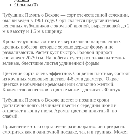
Отзывы (0)
Чубушник Память о Вехове — сорт отечественной селекции,
был выведен в 1961 году. Сорт является представителем
венечных чубушников с округлой кроной, вырастающей до 2
м в высоту и 1,5 м в ширину.
Крона чубушника состоит из вертикально направленных
крепких побегов, которые хорошо держат форму и не
разваливаются. Растет куст быстро. Годовой прирост
составляет 20-30 см. На побегах густо расположены темно-
зеленые, блестящие листья удлиненной формы.
Цветение сорта очень эффектное. Соцветия плотные, состоят
из крупных махровых цветков 4-6 см в диаметре. Окрас
цветков необычный кремовый или сливочно-желтый.
Количество лепестков в цветке может достигать 30 штук.
Чубушник Память о Вехове цветет в поздние сроки
достаточно долго. Начинает цвести с середины июня и
отцветает к концу июля. Аромат цветков приятный, но
слабый.
Применение этого сорта очень разнообразно: он прекрасно
смотрится как в одиночной посадке, так и в группах. Может