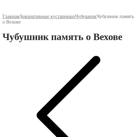
Главная
Декоративные кустарники
Чубушник
Чубушник память
о Вехове
Чубушник память о Вехове