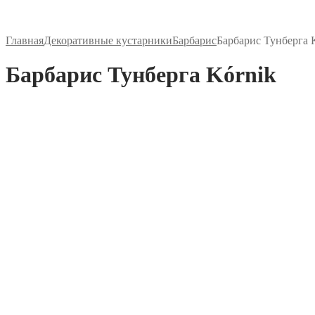
Главная
Декоративные кустарники
Барбарис
Барбарис Тунберга 
Барбарис Тунберга Kórnik