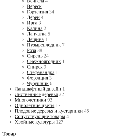
Вейгела
4
Вереск
1
Гортензия
34
Дерен
4
Ирга
3
Калина
2
Лапчатка
5
Лещина
1
Пузыреплодник
7
Роза
38
Сирень
24
Снежноягодник
1
Спирея
9
Стефанандра
1
Форзиция
3
Чубушник
6
Ландшафтный дизайн
1
Лиственные деревья
32
Многолетники
93
Однолетние цветы
17
Плодовые деревья и кустарники
45
Сопутствующие товары
4
Хвойные культуры
127
Товар