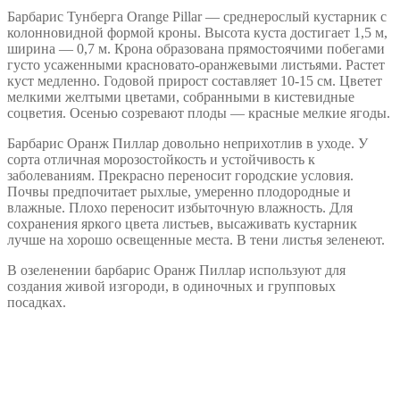
Барбарис Тунберга Orange Pillar — среднерослый кустарник с
колонновидной формой кроны. Высота куста достигает 1,5 м,
ширина — 0,7 м. Крона образована прямостоячими побегами
густо усаженными красновато-оранжевыми листьями. Растет
куст медленно. Годовой прирост составляет 10-15 см. Цветет
мелкими желтыми цветами, собранными в кистевидные
соцветия. Осенью созревают плоды — красные мелкие ягоды.
Барбарис Оранж Пиллар довольно неприхотлив в уходе. У
сорта отличная морозостойкость и устойчивость к
заболеваниям. Прекрасно переносит городские условия.
Почвы предпочитает рыхлые, умеренно плодородные и
влажные. Плохо переносит избыточную влажность. Для
сохранения яркого цвета листьев, высаживать кустарник
лучше на хорошо освещенные места. В тени листья зеленеют.
В озеленении барбарис Оранж Пиллар используют для
создания живой изгороди, в одиночных и групповых
посадках.