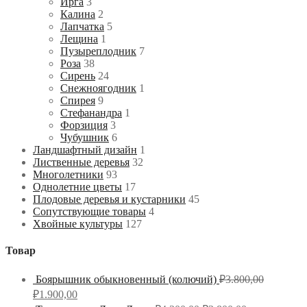
Ирга
3
Калина
2
Лапчатка
5
Лещина
1
Пузыреплодник
7
Роза
38
Сирень
24
Снежноягодник
1
Спирея
9
Стефанандра
1
Форзиция
3
Чубушник
6
Ландшафтный дизайн
1
Лиственные деревья
32
Многолетники
93
Однолетние цветы
17
Плодовые деревья и кустарники
45
Сопутствующие товары
4
Хвойные культуры
127
Товар
Боярышник обыкновенный (колючий)
₽
3.800,00
₽
1.900,00