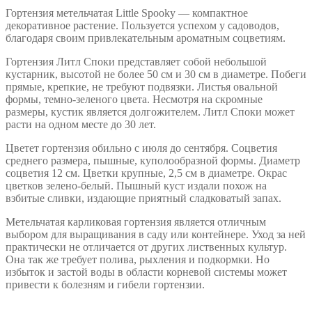
Гортензия метельчатая Little Spooky — компактное
декоративное растение. Пользуется успехом у садоводов,
благодаря своим привлекательным ароматным соцветиям.
Гортензия Литл Споки представляет собой небольшой
кустарник, высотой не более 50 см и 30 см в диаметре. Побеги
прямые, крепкие, не требуют подвязки. Листья овальной
формы, темно-зеленого цвета. Несмотря на скромные
размеры, кустик является долгожителем. Литл Споки может
расти на одном месте до 30 лет.
Цветет гортензия обильно с июля до сентября. Соцветия
среднего размера, пышные, куполообразной формы. Диаметр
соцветия 12 см. Цветки крупные, 2,5 см в диаметре. Окрас
цветков зелено-белый. Пышный куст издали похож на
взбитые сливки, издающие приятный сладковатый запах.
Метельчатая карликовая гортензия является отличным
выбором для выращивания в саду или контейнере. Уход за ней
практически не отличается от других лиственных культур.
Она так же требует полива, рыхления и подкормки. Но
избыток и застой воды в области корневой системы может
привести к болезням и гибели гортензии.