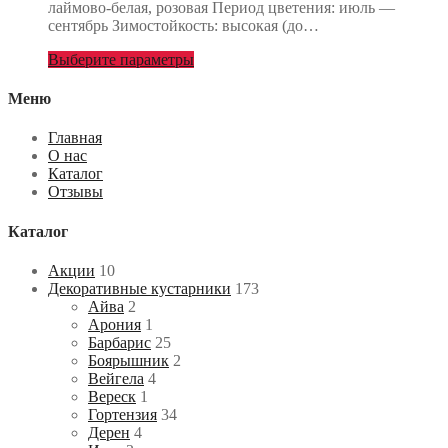
лаймово-белая, розовая Период цветения: июль —
сентябрь Зимостойкость: высокая (до…
Выберите параметры
Меню
Главная
О нас
Каталог
Отзывы
Каталог
Акции
10
Декоративные кустарники
173
Айва
2
Арония
1
Барбарис
25
Боярышник
2
Вейгела
4
Вереск
1
Гортензия
34
Дерен
4