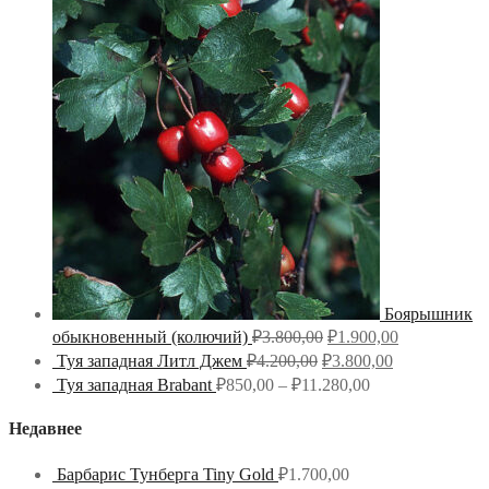
Боярышник
обыкновенный (колючий)
₽
3.800,00
₽
1.900,00
Туя западная Литл Джем
₽
4.200,00
₽
3.800,00
Туя западная Brabant
₽
850,00
–
₽
11.280,00
Недавнее
Барбарис Тунберга Tiny Gold
₽
1.700,00