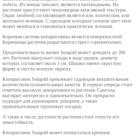
побеги. Их концы свисают, являются нитевидными. На
растении присутствует чешуевидная хвоя мягкой текстуры.
Окрас хвойной составляющей является или золотистым, или
желтовато-зеленым. С приходом холодных сезонов цвет хвои
может меняться и становиться практически зеленым.
Корневая система кипарисовика является поверхностной.
Корневища растения разрастаются строго горизонтально.
Продолжительность жизни Sungold может доходить до 300
лет. Растение выпускает плоды в виде шишек, диаметр
которых составляет около 1 см. Шишки имеют округлую
форму и светло-зеленую окраску.
Кипарисовик Sungold привлекает садоводов внушительным
количеством положительных качеств. В первую очередь стоит
отметить высокую декоративность растения. Санголд
выглядит интересно и привлекательно. Он прекрасно
подходит для альпинариев, рокариев, а также
привлекательных групповых посадок.
А также к числу достоинств растения стоит отнести его
зимостойкость.
Кипарисовик Sungold может похвастаться крепким