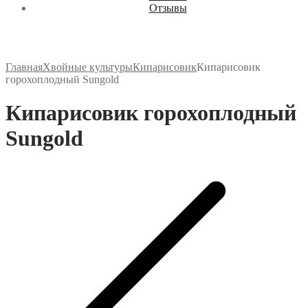
Отзывы
Главная
Хвойные культуры
Кипарисовик
Кипарисовик
горохоплодный Sungold
Кипарисовик горохоплодный
Sungold