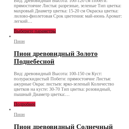
Вид: древовидный Высота: 100-120 см Побеги:
прямостоячие Листья: разрезные, зеленые Тип цветка:
махровый Диаметр цветка: 15-20 см Окраска цветка:
лилово-фиолетовая Срок цветения: май-июнь Аромат:
легкий…
Выберите параметры
Пион
Пион древовидный Золото
Поднебесной
Вид: древовидный Высота: 100-150 см Куст:
полураскидистый Побеги: прямостоячие Листья:
ажурные Окрас листьев: ярко-зеленый Количество
цветков на кусте: 30-70 Тип цветка: розовидный,
пышный Диаметр цветка:…
Подробнее
Пион
Пион древовидный Солнечный