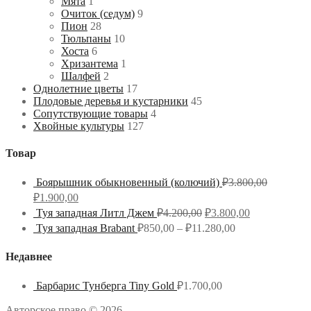
Мята
1
Очиток (седум)
9
Пион
28
Тюльпаны
10
Хоста
6
Хризантема
1
Шалфей
2
Однолетние цветы
17
Плодовые деревья и кустарники
45
Сопутствующие товары
4
Хвойные культуры
127
Товар
Боярышник обыкновенный (колючий)
₽
3.800,00
₽
1.900,00
Туя западная Литл Джем
₽
4.200,00
₽
3.800,00
Туя западная Brabant
₽
850,00
–
₽
11.280,00
Недавнее
Барбарис Тунберга Tiny Gold
₽
1.700,00
Авторское право © 2026 .