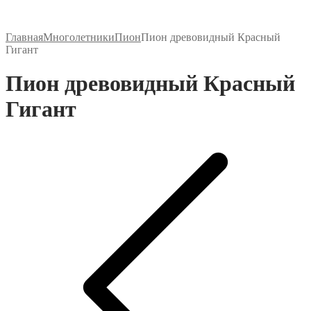
Главная
Многолетники
Пион
Пион древовидный Красный
Гигант
Пион древовидный Красный
Гигант