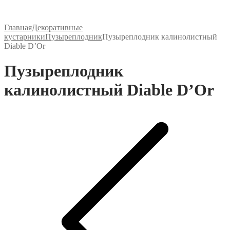
Главная
Декоративные
кустарники
Пузыреплодник
Пузыреплодник калинолистный
Diable D’Or
Пузыреплодник
калинолистный Diable D’Or