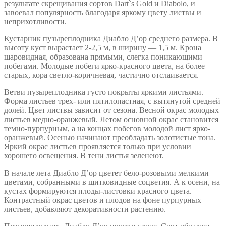
результате скрещивания сортов Dart`s Gold и Diabolo, и
завоевал популярность благодаря яркому цвету листвы и
неприхотливости.
Кустарник пузыреплодника Диабло Д’ор среднего размера. В
высоту куст вырастает 2-2,5 м, в ширину — 1,5 м. Крона
шаровидная, образована прямыми, слегка поникающими
побегами. Молодые побеги ярко-красного цвета, на более
старых, кора светло-коричневая, частично отслаивается.
Ветви пузыреплодника густо покрыты яркими листьями.
Форма листьев трех- или пятилопастная, с вытянутой средней
долей. Цвет листвы зависит от сезона. Весной окрас молодых
листьев медно-оранжевый. Летом основной окрас становится
темно-пурпурным, а на концах побегов молодой лист ярко-
оранжевый. Осенью начинают преобладать золотистые тона.
Яркий окрас листьев проявляется только при условии
хорошего освещения. В тени листья зеленеют.
В начале лета Диабло Д’ор цветет бело-розовыми мелкими
цветами, собранными в щитковидные соцветия. А к осени, на
кустах формируются плоды-листовки красного цвета.
Контрастный окрас цветов и плодов на фоне пурпурных
листьев, добавляют декоративности растению.