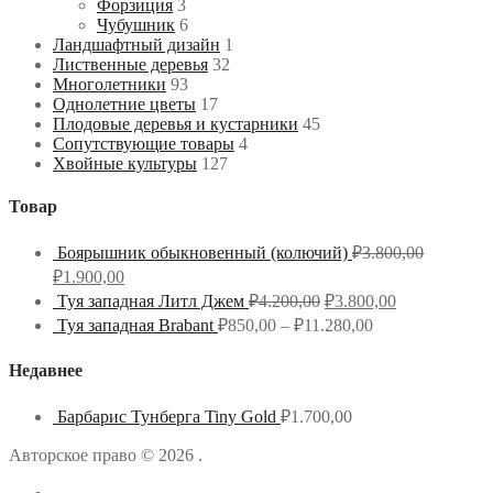
Форзиция
3
Чубушник
6
Ландшафтный дизайн
1
Лиственные деревья
32
Многолетники
93
Однолетние цветы
17
Плодовые деревья и кустарники
45
Сопутствующие товары
4
Хвойные культуры
127
Товар
Боярышник обыкновенный (колючий)
₽
3.800,00
₽
1.900,00
Туя западная Литл Джем
₽
4.200,00
₽
3.800,00
Туя западная Brabant
₽
850,00
–
₽
11.280,00
Недавнее
Барбарис Тунберга Tiny Gold
₽
1.700,00
Авторское право © 2026 .