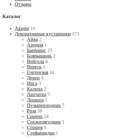
Отзывы
Каталог
Акции
10
Декоративные кустарники
173
Айва
2
Арония
1
Барбарис
25
Боярышник
2
Вейгела
4
Вереск
1
Гортензия
34
Дерен
4
Ирга
3
Калина
2
Лапчатка
5
Лещина
1
Пузыреплодник
7
Роза
38
Сирень
24
Снежноягодник
1
Спирея
9
Стефанандра
1