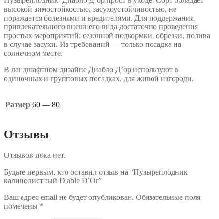
Пузыреплодник Диабло Д’ор прост в уходе. Сорт обладает
высокой зимостойкостью, засухоустойчивостью, не
поражается болезнями и вредителями. Для поддержания
привлекательного внешнего вида достаточно проведения
простых мероприятий: сезонной подкормки, обрезки, полива
в случае засухи. Из требований — только посадка на
солнечном месте.
В ландшафтном дизайне Диабло Д’ор используют в
одиночных и групповых посадках, для живой изгороди.
Размер
60 — 80
Отзывы
Отзывов пока нет.
Будьте первым, кто оставил отзыв на “Пузыреплодник
калинолистный Diable D’Or”
Ваш адрес email не будет опубликован.
Обязательные поля
помечены
*