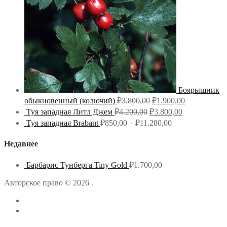
Боярышник
обыкновенный (колючий)
₽
3.800,00
₽
1.900,00
Туя западная Литл Джем
₽
4.200,00
₽
3.800,00
Туя западная Brabant
₽
850,00
–
₽
11.280,00
Недавнее
Барбарис Тунберга Tiny Gold
₽
1.700,00
Авторское право © 2026 .