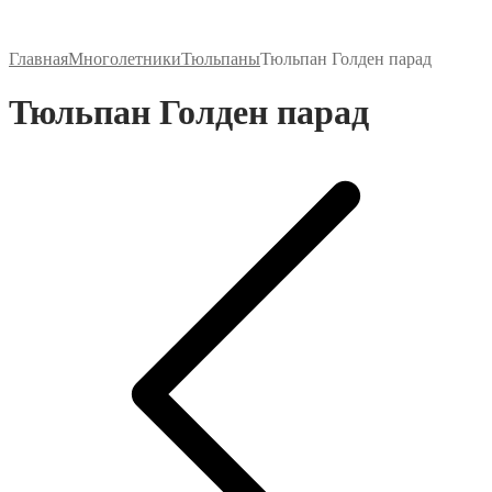
Главная
Многолетники
Тюльпаны
Тюльпан Голден парад
Тюльпан Голден парад