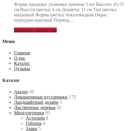
Форма продажи: упаковка луковиц 5 шт Высота: 45-55
см Высота цветка: 4 см Диаметр: 11 см Тип цветка:
махровый Форма цветка: бокаловидная Окрас:
пурпурно-красный Период…
Выберите параметры
Меню
Главная
О нас
Каталог
Отзывы
Каталог
Акции
10
Декоративные кустарники
173
Ландшафтный дизайн
1
Лиственные деревья
32
Многолетники
93
Астильба
8
Гейхера
4
Злаки
5