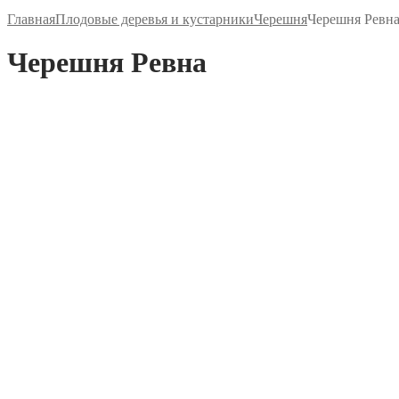
Главная
Плодовые деревья и кустарники
Черешня
Черешня Ревн
Черешня Ревна